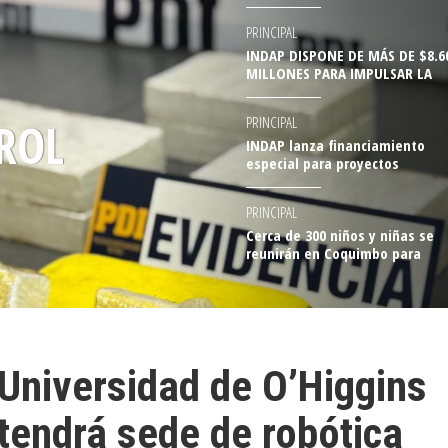
con Perú
PRINCIPAL
INDAP DISPONE DE MÁS DE $8.6
RÚ
MILLONES PARA IMPULSAR LA
PRODUCCIÓN DE CULTIVOS
TRADICIONALES SUSTENTABLES 
PRINCIPAL
VALPARAÍSO A LA ARAUCANÍA
INDAP lanza financiamiento
especial para proyectos
sustentables de jóvenes rurale
PRINCIPAL
Cerca de 300 niños y niñas se
reunirán en Coquimbo para
musicalizar primera versión del
"Festival Bandas de Concierto"
Universidad de O’Higgins
tendrá sede de robótica