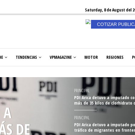
Saturday, 8 de August del 2
COTIZAR PUBLI
HE
TENDENCIAS
VPMAGAZINE
MOTOR
REGIONES
P
PRINCIPAL
PDI Arica detuvo a imputado c
más de 35 kilos de clorhidrato 
 A
cocaína en control Cuya
PRINCIPAL
ÁFICO
PDI Arica detuvo a imputado po
tráfico de migrantes en fronte