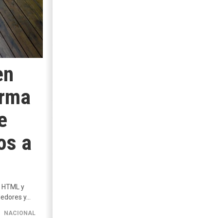
en
orma
e
os a
 y HTML y
dedores y…
NACIONAL