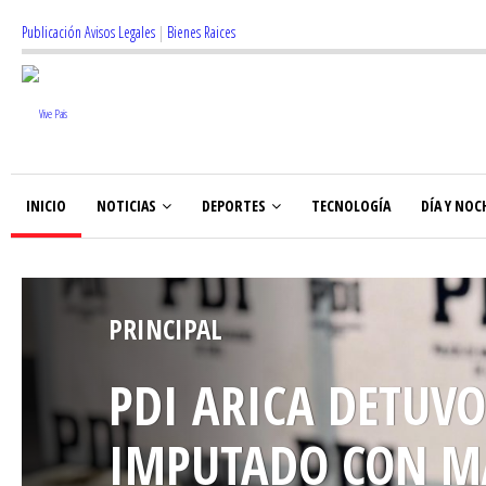
Publicación Avisos Legales
|
Bienes Raices
INICIO
NOTICIAS
DEPORTES
TECNOLOGÍA
DÍA Y NOC
PRINCIPAL
PDI ARICA DETUVO
IMPUTADO POR TR