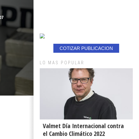
PARA IMPULS
07
PRODUCCIÓN 
DE
CULTIVOS TR
COTIZAR PUBLICACION
SUSTENTABLES
s
LO MAS POPULAR
VALPARAÍSO A
ARAUCANÍA
Valmet Día Internacional contra
el Cambio Climático 2022