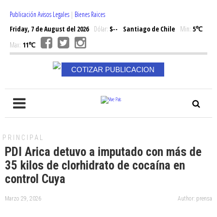
Publicación Avisos Legales
|
Bienes Raices
Friday, 7 de August del 2026
Dólar:
$--
Santiago de Chile
Min:
5℃
Max:
11℃
COTIZAR PUBLICACION
PRINCIPAL
PDI Arica detuvo a imputado con más de
35 kilos de clorhidrato de cocaína en
control Cuya
Marzo 29, 2026
Author: prensa