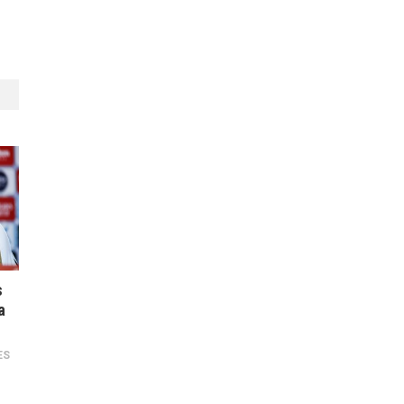
s
a
ES