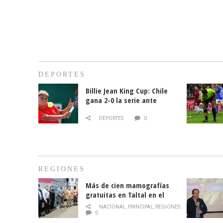
DEPORTES
Billie Jean King Cup: Chile
gana 2-0 la serie ante
Paraguay
DEPORTES
0
REGIONES
Más de cien mamografías
gratuitas en Taltal en el
mes de la prevención del
NACIONAL
,
PRINCIPAL
,
REGIONES
cáncer de mama
0