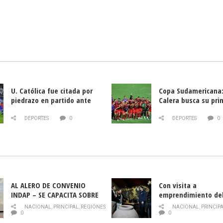
U. Católica fue citada por
Copa Sudamericana:
piedrazo en partido ante
Calera busca su pri
Deportes La Serena
triunfo ante Banfie
DEPORTES
0
DEPORTES
0
AL ALERO DE CONVENIO
Con visita a
INDAP – SE CAPACITA SOBRE
emprendimiento de
PLAGA DROSOPHILA SUZUKII
y llamado al rescate
NACIONAL
,
PRINCIPAL
,
REGIONES
NACIONAL
,
PRINCIP
historia campesina 
0
0