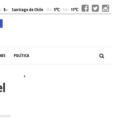
r:
$--
Santiago de Chile
Min:
5℃
Max:
11℃
NES
POLÍTICA
#
el
 prensa2