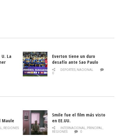
 U. La
Everton tiene un duro
mer
desafío ante Sao Paulo
ld
DEPORTES
,
NACIONAL
0
Smile fue el film más visto
l Maule
en EE.UU.
 de la
AL
,
REGIONES
INTERNACIONAL
,
PRINCIPAL
,
Director
REGIONES
0