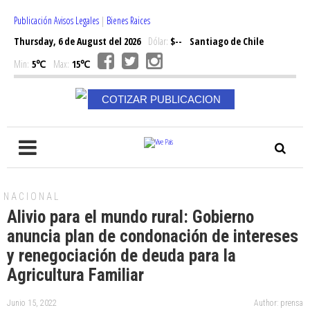
Publicación Avisos Legales
|
Bienes Raices
Thursday, 6 de August del 2026
Dólar:
$--
Santiago de Chile
Min:
5℃
Max:
15℃
COTIZAR PUBLICACION
NACIONAL
Alivio para el mundo rural: Gobierno
anuncia plan de condonación de intereses
y renegociación de deuda para la
Agricultura Familiar
Junio 15, 2022
Author: prensa