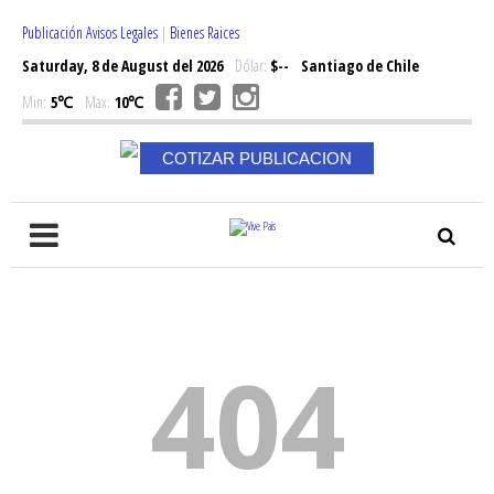
Publicación Avisos Legales
|
Bienes Raices
Saturday, 8 de August del 2026
Dólar:
$--
Santiago de Chile
Min:
5℃
Max:
10℃
COTIZAR PUBLICACION
404