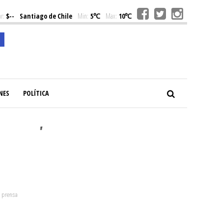
r:
$--
Santiago de Chile
Min:
5℃
Max:
10℃
NES
POLÍTICA
#
: prensa