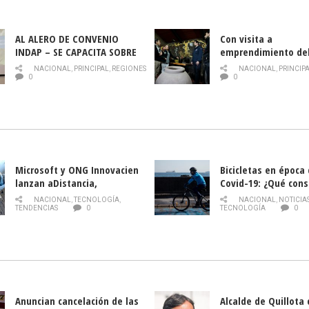
AL ALERO DE CONVENIO
Con visita a
INDAP – SE CAPACITA SOBRE
emprendimiento de
PLAGA DROSOPHILA SUZUKII
y llamado al rescate
NACIONAL
,
PRINCIPAL
,
REGIONES
NACIONAL
,
PRINCIP
historia campesina 
0
0
Nacional de INDAP 
la Semana del Turi
Microsoft y ONG Innovacien
Bicicletas en época
lanzan aDistancia,
Covid-19: ¿Qué cons
plataforma con cursos
momento de conduci
NACIONAL
,
TECNOLOGÍA
,
NACIONAL
,
NOTICIA
gratuitos online sobre
TENDENCIAS
0
TECNOLOGÍA
0
tecnología orientados a
emprendedores
Anuncian cancelación de las
Alcalde de Quillota