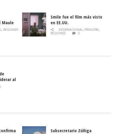
Smile fue el film más visto
l Maule
en EE.UU.
 de la
AL
,
REGIONES
INTERNACIONAL
,
PRINCIPAL
,
Director
REGIONES
0
celebra
smo
 de
iderar al
rlas?
S
,
 confirma
Subsecretario Zúñiga