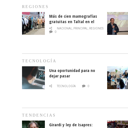
REGIONES
Más de cien mamografías
gratuitas en Taltal en el
mes de la prevención del
NACIONAL
,
PRINCIPAL
,
REGIONES
cáncer de mama
0
TECNOLOGÍA
Una oportunidad para no
dejar pasar
TECNOLOGÍA
0
TENDENCIAS
Girardi y ley de Isapres: