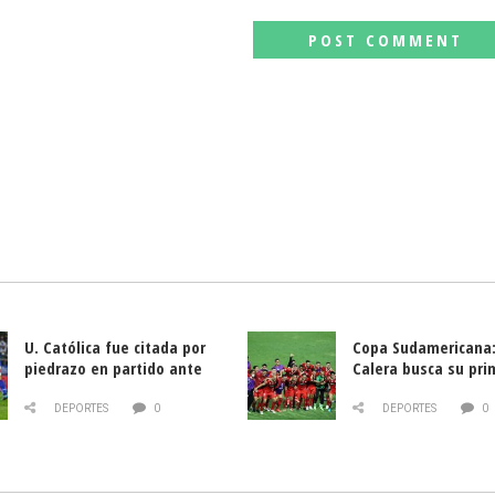
U. Católica fue citada por
Copa Sudamericana:
piedrazo en partido ante
Calera busca su pri
Deportes La Serena
triunfo ante Banfie
DEPORTES
0
DEPORTES
0