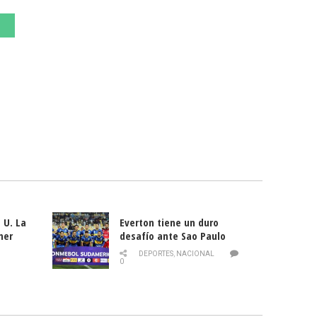
 U. La
Everton tiene un duro
mer
desafío ante Sao Paulo
ld
DEPORTES
,
NACIONAL
0