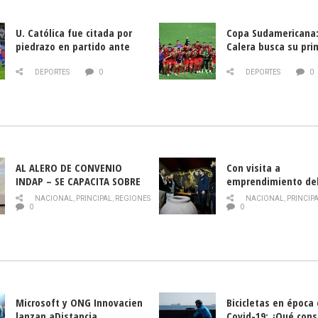
U. Católica fue citada por
Copa Sudamericana:
piedrazo en partido ante
Calera busca su pri
Deportes La Serena
triunfo ante Banfie
DEPORTES
0
DEPORTES
0
AL ALERO DE CONVENIO
Con visita a
INDAP – SE CAPACITA SOBRE
emprendimiento de
PLAGA DROSOPHILA SUZUKII
y llamado al rescate
NACIONAL
,
PRINCIPAL
,
REGIONES
NACIONAL
,
PRINCIP
historia campesina 
0
0
Nacional de INDAP 
la Semana del Turi
Microsoft y ONG Innovacien
Bicicletas en época
lanzan aDistancia,
Covid-19: ¿Qué cons