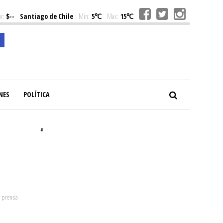
r:
$--
Santiago de Chile
Min:
5℃
Max:
15℃
NES
POLÍTICA
#
: prensa