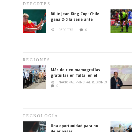
DEPORTES
Billie Jean King Cup: Chile
gana 2-0 la serie ante
Paraguay
DEPORTES
0
REGIONES
Más de cien mamografías
gratuitas en Taltal en el
mes de la prevención del
NACIONAL
,
PRINCIPAL
,
REGIONES
cáncer de mama
0
TECNOLOGÍA
Una oportunidad para no
dejar pasar