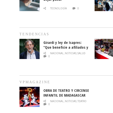
TECNOLOGÍA
0
TENDENCIAS
Girardi y ley de Isapres:
“Que beneficie a afiliados y
no legalice el abuso”
NACIONAL
,
NOTICIAS
,
SALUD
0
VPMAGAZINE
OBRA DE TEATRO Y CIRCENSE
INFANTIL DE MADAGASCAR
EN EL PARQUE HURATDO
NACIONAL
,
NOTICIAS
,
TEATRO
0