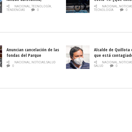
plataforma con cursos
momento de conduci
NACIONAL
,
TECNOLOGÍA
,
NACIONAL
,
NOTICIA
gratuitos online sobre
TENDENCIAS
0
TECNOLOGÍA
0
tecnología orientados a
emprendedores
Anuncian cancelación de las
Alcalde de Quillota
fondas del Parque
que está contagiad
O’Higgins debido al
COVID-19
NACIONAL
,
NOTICIAS
,
SALUD
NACIONAL
,
NOTICIA
coronavirus
0
SALUD
0