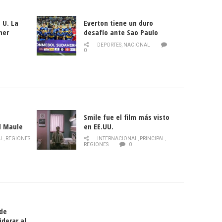
 U. La
Everton tiene un duro
mer
desafío ante Sao Paulo
ld
DEPORTES
,
NACIONAL
0
Smile fue el film más visto
l Maule
en EE.UU.
 de la
AL
,
REGIONES
INTERNACIONAL
,
PRINCIPAL
,
Director
REGIONES
0
celebra
smo
 de
iderar al