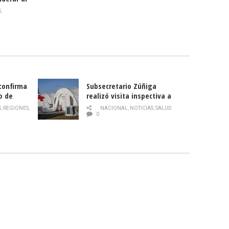
rlas?
S
,
 confirma
Subsecretario Zúñiga
o de
realizó visita inspectiva a
Hospital Modular Sótero del
S
,
REGIONES
,
NACIONAL
,
NOTICIAS
,
SALUD
Río
0