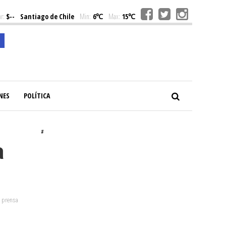
r:
$--
Santiago de Chile
Min:
6℃
Max:
15℃
NES
POLÍTICA
#
a
: prensa