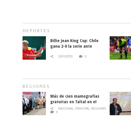
DEPORTES
Billie Jean King Cup: Chile
gana 2-0 la serie ante
Paraguay
DEPORTES
0
REGIONES
Más de cien mamografías
gratuitas en Taltal en el
mes de la prevención del
NACIONAL
,
PRINCIPAL
,
REGIONES
cáncer de mama
0