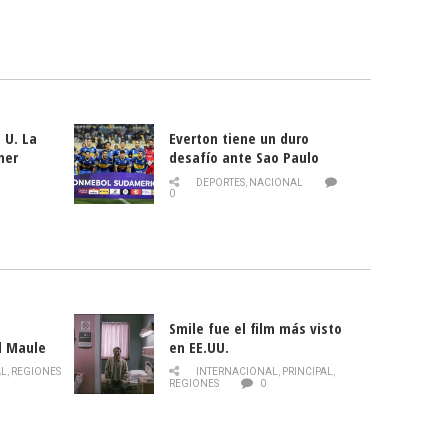
 U. La
Everton tiene un duro
mer
desafío ante Sao Paulo
ld
DEPORTES
,
NACIONAL
0
Smile fue el film más visto
l Maule
en EE.UU.
 de la
AL
,
REGIONES
INTERNACIONAL
,
PRINCIPAL
,
Director
REGIONES
0
celebra
smo