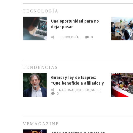
TECNOLOGÍA
Una oportunidad para no
dejar pasar
TECNOLOGÍA
0
TENDENCIAS
Girardi y ley de Isapres:
“Que beneficie a afiliados y
no legalice el abuso”
NACIONAL
,
NOTICIAS
,
SALUD
0
VPMAGAZINE