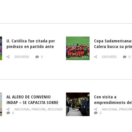
U. Católica fue citada por
Copa Sudamericana:
piedrazo en partido ante
Calera busca su pri
Deportes La Serena
triunfo ante Banfie
DEPORTES
0
DEPORTES
0
AL ALERO DE CONVENIO
Con visita a
INDAP – SE CAPACITA SOBRE
emprendimiento de
PLAGA DROSOPHILA SUZUKII
y llamado al rescate
NACIONAL
,
PRINCIPAL
,
REGIONES
NACIONAL
,
PRINCIP
historia campesina 
0
0
Nacional de INDAP 
la Semana del Turi