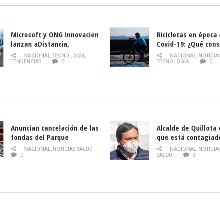
Microsoft y ONG Innovacien
Bicicletas en época
lanzan aDistancia,
Covid-19: ¿Qué cons
plataforma con cursos
momento de conduci
NACIONAL
,
TECNOLOGÍA
,
NACIONAL
,
NOTICIA
gratuitos online sobre
TENDENCIAS
0
TECNOLOGÍA
0
tecnología orientados a
emprendedores
Anuncian cancelación de las
Alcalde de Quillota
fondas del Parque
que está contagiad
O’Higgins debido al
COVID-19
NACIONAL
,
NOTICIAS
,
SALUD
NACIONAL
,
NOTICIA
coronavirus
0
SALUD
0