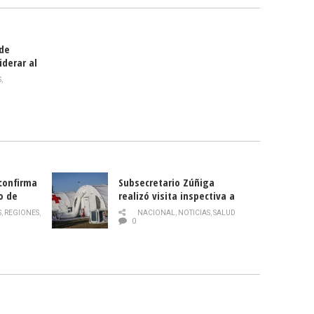
 de
iderar al
rlas?
S
,
 confirma
Subsecretario Zúñiga
o de
realizó visita inspectiva a
Hospital Modular Sótero del
S
,
REGIONES
,
NACIONAL
,
NOTICIAS
,
SALUD
Río
0