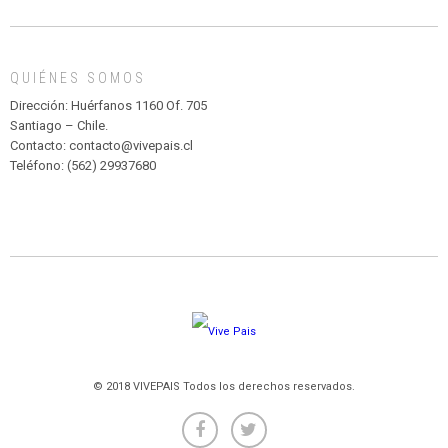
DE
MADAGASCAR
EN
EL
QUIÉNES SOMOS
PARQUE
HURATDO
Dirección: Huérfanos 1160 Of. 705
Santiago – Chile.
Contacto: contacto@vivepais.cl
Teléfono: (562) 29937680
© 2018 VIVEPAIS Todos los derechos reservados.