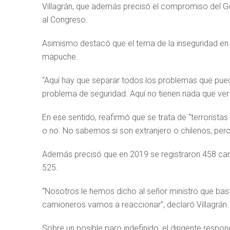
Villagrán, que además precisó el compromiso del Go
al Congreso.
Asimismo destacó que el tema de la inseguridad en 
mapuche.
“Aquí hay que separar todos los problemas que pued
problema de seguridad. Aquí no tienen nada que ver
En ese sentido, reafirmó que se trata de “terrorist
o no. No sabemos si son extranjero o chilenos, p
Además precisó que en 2019 se registraron 458 cami
525.
“Nosotros le hemos dicho al señor ministro que b
camioneros vamos a reaccionar”, declaró Villagrán.
Sobre un posible paro indefinido, el dirigente resp