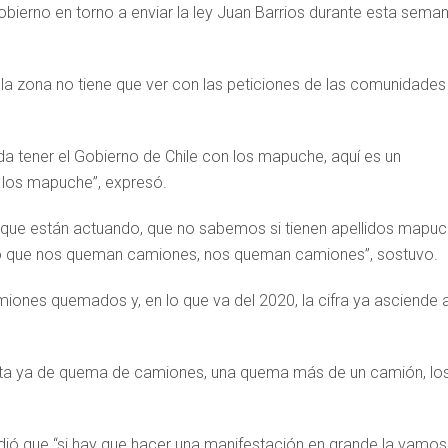
bierno en torno a enviar la ley Juan Barrios durante esta sema
la zona no tiene que ver con las peticiones de las comunidades
a tener el Gobierno de Chile con los mapuche, aquí es un
 los mapuche”, expresó.
as que están actuando, que no sabemos si tienen apellidos mapu
ero que nos queman camiones, nos queman camiones”, sostuvo.
ones quemados y, en lo que va del 2020, la cifra ya asciende 
asta ya de quema de camiones, una quema más de un camión, lo
ondió que “si hay que hacer una manifestación en grande la vamos