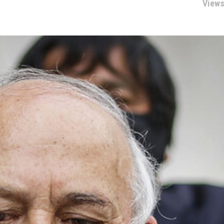
Views