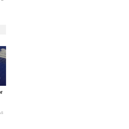
or
AS