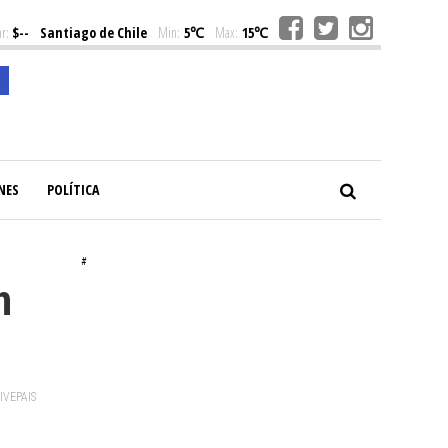
r:
$--
Santiago de Chile
Min:
5℃
Max:
15℃
NES
POLÍTICA
#
n
VIVEPAIS