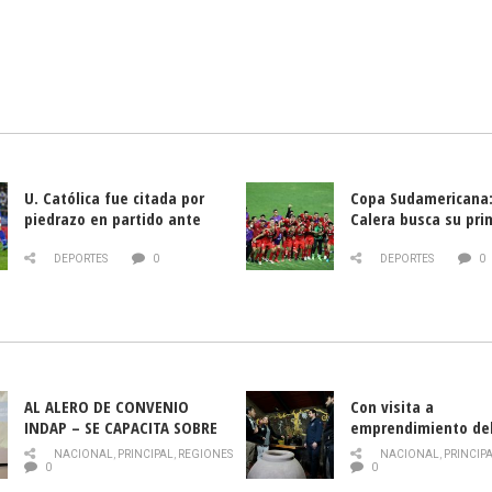
U. Católica fue citada por
Copa Sudamericana:
piedrazo en partido ante
Calera busca su pri
Deportes La Serena
triunfo ante Banfie
DEPORTES
0
DEPORTES
0
AL ALERO DE CONVENIO
Con visita a
INDAP – SE CAPACITA SOBRE
emprendimiento de
PLAGA DROSOPHILA SUZUKII
y llamado al rescate
NACIONAL
,
PRINCIPAL
,
REGIONES
NACIONAL
,
PRINCIP
historia campesina 
0
0
Nacional de INDAP 