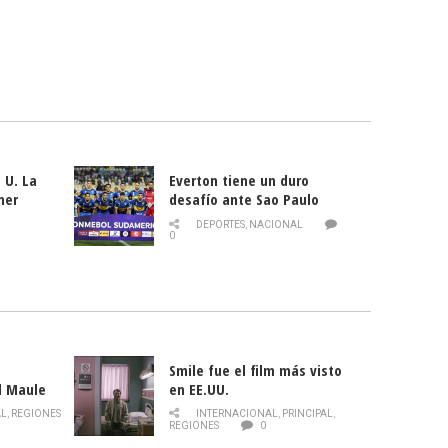
 U. La
Everton tiene un duro
mer
desafío ante Sao Paulo
ld
DEPORTES
,
NACIONAL
0
Smile fue el film más visto
l Maule
en EE.UU.
 de la
AL
,
REGIONES
INTERNACIONAL
,
PRINCIPAL
,
Director
REGIONES
0
celebra