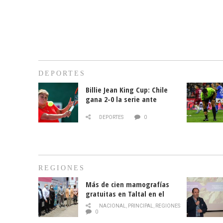
DEPORTES
Billie Jean King Cup: Chile
gana 2-0 la serie ante
Paraguay
DEPORTES
0
REGIONES
Más de cien mamografías
gratuitas en Taltal en el
mes de la prevención del
NACIONAL
,
PRINCIPAL
,
REGIONES
cáncer de mama
0