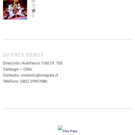
NOTICIAS
,
legalice
DE
TEATRO
el
TEATRO
0
abuso”
Y
CIRCENSE
INFANTIL
DE
MADAGASCAR
EN
EL
QUIÉNES SOMOS
PARQUE
HURATDO
Dirección: Huérfanos 1160 Of. 705
Santiago – Chile.
Contacto: contacto@vivepais.cl
Teléfono: (562) 29937680