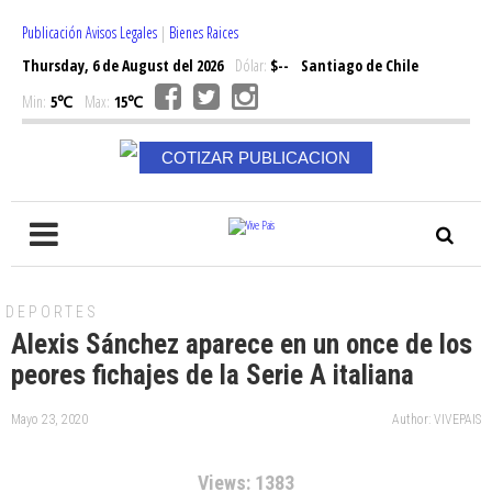
Publicación Avisos Legales
|
Bienes Raices
Thursday, 6 de August del 2026
Dólar:
$--
Santiago de Chile
Min:
5℃
Max:
15℃
COTIZAR PUBLICACION
DEPORTES
Alexis Sánchez aparece en un once de los
peores fichajes de la Serie A italiana
Mayo 23, 2020
Author: VIVEPAIS
Views: 1383