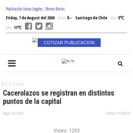
Publicación Avisos Legales
|
Bienes Raices
Friday, 7 de August del 2026
Dólar:
$--
Santiago de Chile
Min:
5℃
Max:
11℃
COTIZAR PUBLICACION
NOTICIAS
Cacerolazos se registran en distintos
puntos de la capital
Mayo 18, 2020
Author: VIVEPAIS
Views: 1293