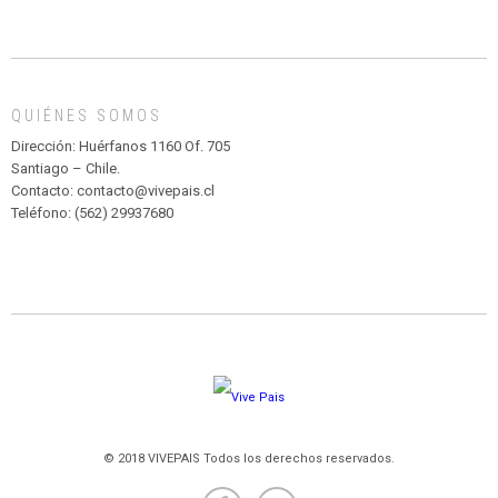
INFANTIL
DE
MADAGASCAR
EN
EL
QUIÉNES SOMOS
PARQUE
HURATDO
Dirección: Huérfanos 1160 Of. 705
Santiago – Chile.
Contacto: contacto@vivepais.cl
Teléfono: (562) 29937680
© 2018 VIVEPAIS Todos los derechos reservados.