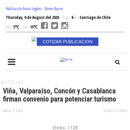
Publicación Avisos Legales
|
Bienes Raices
Thursday, 6 de August del 2026
Dólar:
$--
Santiago de Chile
Min:
5℃
Max:
15℃
COTIZAR PUBLICACION
NOTICIAS
Viña, Valparaíso, Concón y Casablanca
firman convenio para potenciar turismo
Marzo 4, 2020
Author: VIVEPAIS
Views: 1128