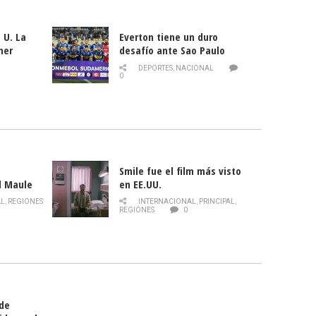
 U. La
Everton tiene un duro
mer
desafío ante Sao Paulo
ld
DEPORTES
,
NACIONAL
0
Smile fue el film más visto
l Maule
en EE.UU.
 de la
AL
,
REGIONES
INTERNACIONAL
,
PRINCIPAL
,
Director
REGIONES
0
celebra
smo
 de