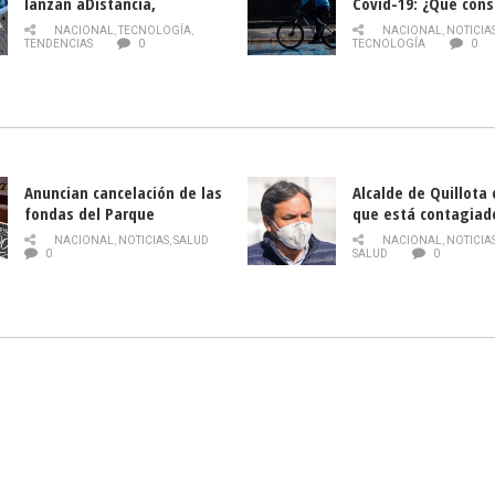
lanzan aDistancia,
Covid-19: ¿Qué cons
plataforma con cursos
momento de conduci
NACIONAL
,
TECNOLOGÍA
,
NACIONAL
,
NOTICIA
gratuitos online sobre
TENDENCIAS
0
TECNOLOGÍA
0
tecnología orientados a
emprendedores
Anuncian cancelación de las
Alcalde de Quillota
fondas del Parque
que está contagiad
O’Higgins debido al
COVID-19
NACIONAL
,
NOTICIAS
,
SALUD
NACIONAL
,
NOTICIA
coronavirus
0
SALUD
0