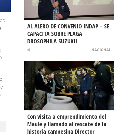
ico
AL ALERO DE CONVENIO INDAP – SE
e
CAPACITA SOBRE PLAGA
DROSOPHILA SUZUKII
z
NACIONAL
o
ro
de
el
Con visita a emprendimiento del
Maule y llamado al rescate de la
historia campesina Director