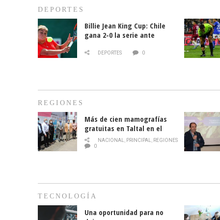
DEPORTES
Billie Jean King Cup: Chile
gana 2-0 la serie ante
Paraguay
DEPORTES
0
REGIONES
Más de cien mamografías
gratuitas en Taltal en el
mes de la prevención del
NACIONAL
,
PRINCIPAL
,
REGIONES
cáncer de mama
0
TECNOLOGÍA
Una oportunidad para no