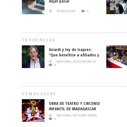
dejar pasar
TECNOLOGÍA
0
TENDENCIAS
Girardi y ley de Isapres:
“Que beneficie a afiliados y
no legalice el abuso”
NACIONAL
,
NOTICIAS
,
SALUD
0
VPMAGAZINE
OBRA DE TEATRO Y CIRCENSE
INFANTIL DE MADAGASCAR
EN EL PARQUE HURATDO
NACIONAL
,
NOTICIAS
,
TEATRO
0