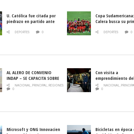
U. Católica fue citada por
Copa Sudamericana:
piedrazo en partido ante
Calera busca su pri
Deportes La Serena
triunfo ante Banfie
DEPORTES
0
DEPORTES
0
AL ALERO DE CONVENIO
Con visita a
INDAP – SE CAPACITA SOBRE
emprendimiento de
PLAGA DROSOPHILA SUZUKII
y llamado al rescate
NACIONAL
,
PRINCIPAL
,
REGIONES
NACIONAL
,
PRINCIP
historia campesina 
0
0
Nacional de INDAP 
la Semana del Turi
Microsoft y ONG Innovacien
Bicicletas en época