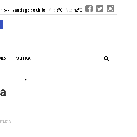
r:
$--
Santiago de Chile
Min:
2℃
Max:
12℃
NES
POLÍTICA
#
 a
VIVEPAIS