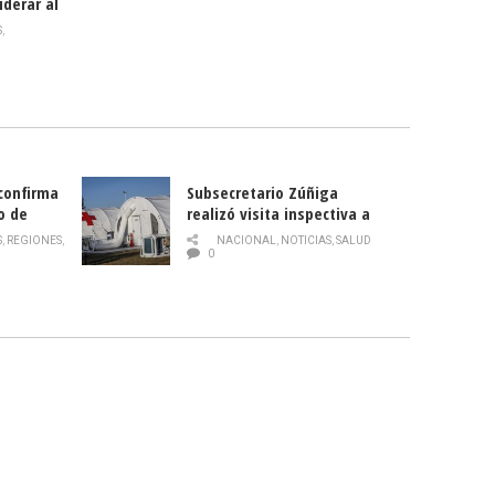
iderar al
rlas?
S
,
 confirma
Subsecretario Zúñiga
o de
realizó visita inspectiva a
Hospital Modular Sótero del
S
,
REGIONES
,
NACIONAL
,
NOTICIAS
,
SALUD
Río
0