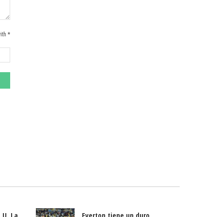
ith *
 U. La
Everton tiene un duro