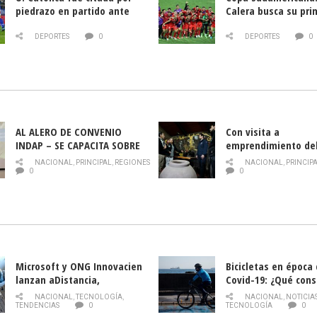
piedrazo en partido ante
Calera busca su pri
Deportes La Serena
triunfo ante Banfie
DEPORTES
0
DEPORTES
0
AL ALERO DE CONVENIO
Con visita a
INDAP – SE CAPACITA SOBRE
emprendimiento de
PLAGA DROSOPHILA SUZUKII
y llamado al rescate
NACIONAL
,
PRINCIPAL
,
REGIONES
NACIONAL
,
PRINCIP
historia campesina 
0
0
Nacional de INDAP 
la Semana del Turi
Microsoft y ONG Innovacien
Bicicletas en época
lanzan aDistancia,
Covid-19: ¿Qué cons
plataforma con cursos
momento de conduci
NACIONAL
,
TECNOLOGÍA
,
NACIONAL
,
NOTICIA
gratuitos online sobre
TENDENCIAS
0
TECNOLOGÍA
0