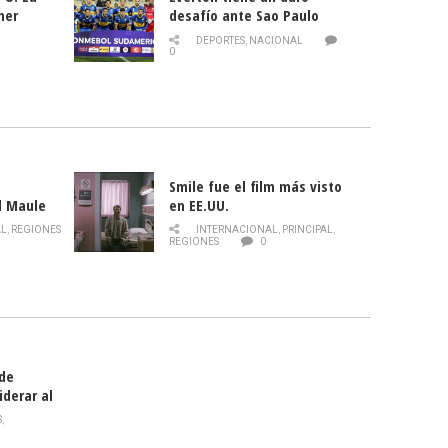
mer
desafío ante Sao Paulo
ld
DEPORTES
,
NACIONAL
0
Smile fue el film más visto
l Maule
en EE.UU.
 de la
AL
,
REGIONES
INTERNACIONAL
,
PRINCIPAL
,
Director
REGIONES
0
celebra
smo
 de
iderar al
rlas?
S
,