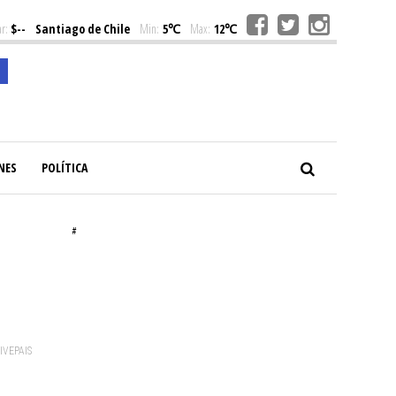
r:
$--
Santiago de Chile
Min:
5℃
Max:
12℃
NES
POLÍTICA
#
VIVEPAIS