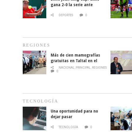
gana 2-0 la serie ante
Paraguay
DEPORTES
0
REGIONES
Más de cien mamografías
gratuitas en Taltal en el
mes de la prevención del
NACIONAL
,
PRINCIPAL
,
REGIONES
cáncer de mama
0
TECNOLOGÍA
Una oportunidad para no
dejar pasar
TECNOLOGÍA
0