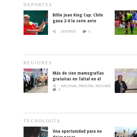
DEPORTES
Billie Jean King Cup: Chile
gana 2-0 la serie ante
Paraguay
DEPORTES
0
REGIONES
Más de cien mamografías
gratuitas en Taltal en el
mes de la prevención del
NACIONAL
,
PRINCIPAL
,
REGIONES
cáncer de mama
0
TECNOLOGÍA
Una oportunidad para no
dejar pasar