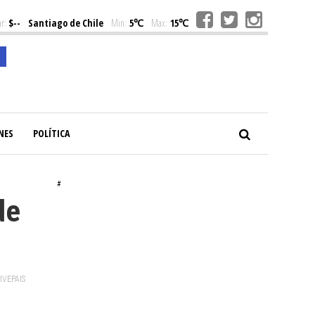
r:
$--
Santiago de Chile
Min:
5℃
Max:
15℃
NES
POLÍTICA
#
de
VIVEPAIS