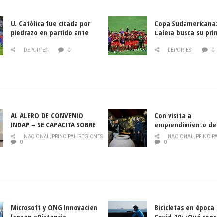
U. Católica fue citada por
Copa Sudamericana:
piedrazo en partido ante
Calera busca su pri
Deportes La Serena
triunfo ante Banfie
DEPORTES
0
DEPORTES
0
AL ALERO DE CONVENIO
Con visita a
INDAP – SE CAPACITA SOBRE
emprendimiento de
PLAGA DROSOPHILA SUZUKII
y llamado al rescate
NACIONAL
,
PRINCIPAL
,
REGIONES
NACIONAL
,
PRINCIP
historia campesina 
0
0
Nacional de INDAP 
la Semana del Turi
Microsoft y ONG Innovacien
Bicicletas en época
lanzan aDistancia,
Covid-19: ¿Qué cons