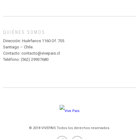
INFANTIL
DE
MADAGASCAR
EN
EL
QUIÉNES SOMOS
PARQUE
HURATDO
Dirección: Huérfanos 1160 Of. 705
Santiago – Chile.
Contacto: contacto@vivepais.cl
Teléfono: (562) 29937680
© 2018 VIVEPAIS Todos los derechos reservados.