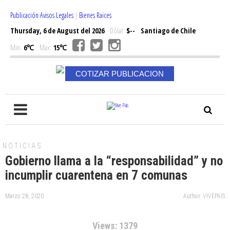
Publicación Avisos Legales
|
Bienes Raices
Thursday, 6 de August del 2026
Dólar:
$--
Santiago de Chile
Min:
6℃
Max:
15℃
COTIZAR PUBLICACION
NOTICIAS
Gobierno llama a la “responsabilidad” y no
incumplir cuarentena en 7 comunas
Marzo 28, 2020
Author: VIVEPAIS
Views: 1379