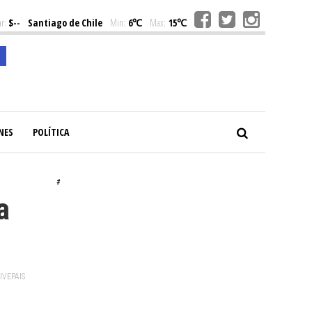
r:
$--
Santiago de Chile
Min:
6℃
Max:
15℃
NES
POLÍTICA
#
a
VIVEPAIS