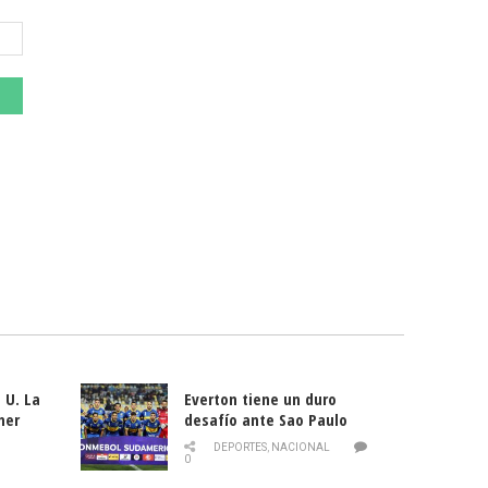
 U. La
Everton tiene un duro
mer
desafío ante Sao Paulo
ld
DEPORTES
,
NACIONAL
0