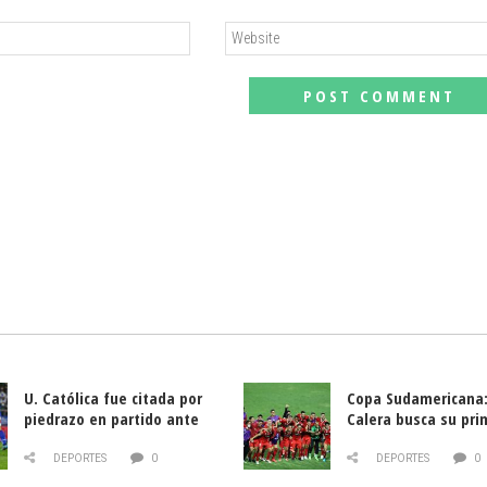
U. Católica fue citada por
Copa Sudamericana:
piedrazo en partido ante
Calera busca su pri
Deportes La Serena
triunfo ante Banfie
DEPORTES
0
DEPORTES
0