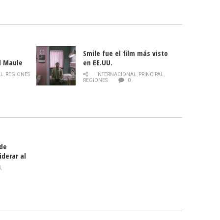
Smile fue el film más visto
l Maule
en EE.UU.
 de la
AL
,
REGIONES
INTERNACIONAL
,
PRINCIPAL
,
Director
REGIONES
0
celebra
smo
 de
iderar al
rlas?
S
,