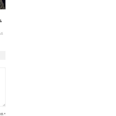
%
AS
ith *