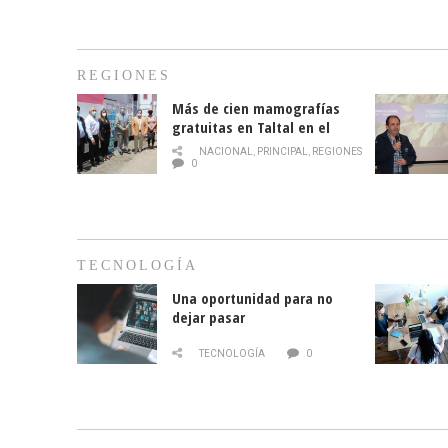
REGIONES
Más de cien mamografías
gratuitas en Taltal en el
mes de la prevención del
NACIONAL
,
PRINCIPAL
,
REGIONES
cáncer de mama
0
TECNOLOGÍA
Una oportunidad para no
dejar pasar
TECNOLOGÍA
0