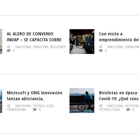
AL ALERO DE CONVENIO
Con visita a
INDAP – SE CAPACITA SOBRE
emprendimiento de
PLAGA DROSOPHILA SUZUKII
y llamado al rescate
NACIONAL
,
PRINCIPAL
,
REGIONES
NACIONAL
,
PRINCIP
historia campesina 
0
0
Nacional de INDAP 
la Semana del Turi
Microsoft y ONG Innovacien
Bicicletas en época
lanzan aDistancia,
Covid-19: ¿Qué cons
plataforma con cursos
momento de conduci
NACIONAL
,
TECNOLOGÍA
,
NACIONAL
,
NOTICIA
gratuitos online sobre
TENDENCIAS
0
TECNOLOGÍA
0
tecnología orientados a
emprendedores