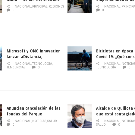
PLAGA DROSOPHILA SUZUKII
y llamado al rescate
NACIONAL
,
PRINCIPAL
,
REGIONES
NACIONAL
,
PRINCIP
historia campesina 
0
0
Nacional de INDAP 
la Semana del Turi
Microsoft y ONG Innovacien
Bicicletas en época
lanzan aDistancia,
Covid-19: ¿Qué cons
plataforma con cursos
momento de conduci
NACIONAL
,
TECNOLOGÍA
,
NACIONAL
,
NOTICIA
gratuitos online sobre
TENDENCIAS
0
TECNOLOGÍA
0
tecnología orientados a
emprendedores
Anuncian cancelación de las
Alcalde de Quillota
fondas del Parque
que está contagiad
O’Higgins debido al
COVID-19
NACIONAL
,
NOTICIAS
,
SALUD
NACIONAL
,
NOTICIA
coronavirus
0
SALUD
0