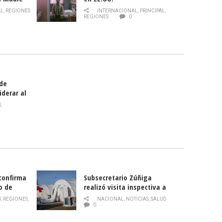
 de la
AL
,
REGIONES
INTERNACIONAL
,
PRINCIPAL
,
Director
REGIONES
0
celebra
smo
 de
iderar al
rlas?
S
,
 confirma
Subsecretario Zúñiga
o de
realizó visita inspectiva a
Hospital Modular Sótero del
S
,
REGIONES
,
NACIONAL
,
NOTICIAS
,
SALUD
Río
0