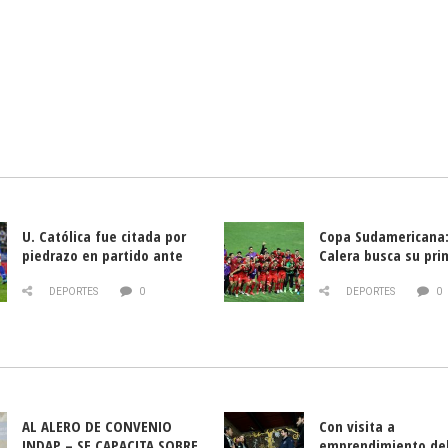
U. Católica fue citada por
Copa Sudamericana:
piedrazo en partido ante
Calera busca su pri
Deportes La Serena
triunfo ante Banfie
DEPORTES
0
DEPORTES
0
AL ALERO DE CONVENIO
Con visita a
INDAP – SE CAPACITA SOBRE
emprendimiento de