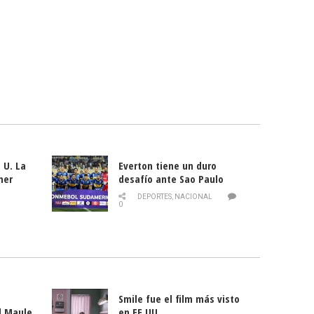
 U. La
Everton tiene un duro
mer
desafío ante Sao Paulo
ld
DEPORTES
,
NACIONAL
0
Smile fue el film más visto
l Maule
en EE.UU.