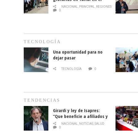
mes de la prevención del
NACIONAL
,
PRINCIPAL
,
REGIONES
cáncer de mama
0
TECNOLOGÍA
Una oportunidad para no
dejar pasar
TECNOLOGÍA
0
TENDENCIAS
Girardi y ley de Isapres:
“Que beneficie a afiliados y
no legalice el abuso”
NACIONAL
,
NOTICIAS
,
SALUD
0