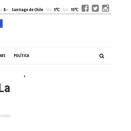
r:
$--
Santiago de Chile
Min:
5℃
Max:
15℃
NES
POLÍTICA
#
La
VIVEPAIS