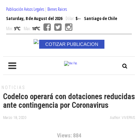
Publicación Avisos Legales
|
Bienes Raices
Saturday, 8 de August del 2026
Dólar:
$--
Santiago de Chile
Min:
5℃
Max:
10℃
COTIZAR PUBLICACION
NOTICIAS
Codelco operará con dotaciones reducidas
ante contingencia por Coronavirus
Marzo 18, 2020
Author: VIVEPAIS
Views: 884