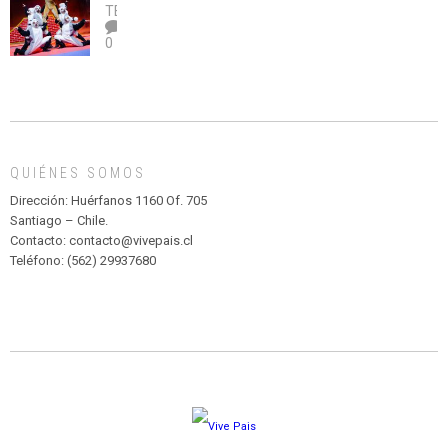
legalice
DE
TEATRO
el
TEATRO
0
abuso”
Y
CIRCENSE
INFANTIL
DE
MADAGASCAR
EN
EL
QUIÉNES SOMOS
PARQUE
HURATDO
Dirección: Huérfanos 1160 Of. 705
Santiago – Chile.
Contacto: contacto@vivepais.cl
Teléfono: (562) 29937680