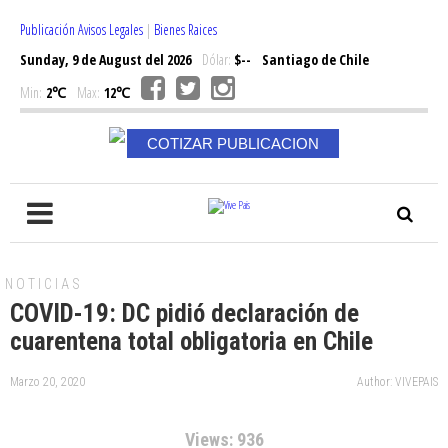
Publicación Avisos Legales
|
Bienes Raices
Sunday, 9 de August del 2026
Dólar:
$--
Santiago de Chile
Min:
2℃
Max:
12℃
COTIZAR PUBLICACION
NOTICIAS
COVID-19: DC pidió declaración de
cuarentena total obligatoria en Chile
Marzo 20, 2020
Author: VIVEPAIS
Views: 936