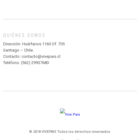
CIRCENSE
INFANTIL
DE
MADAGASCAR
EN
EL
QUIÉNES SOMOS
PARQUE
HURATDO
Dirección: Huérfanos 1160 Of. 705
Santiago – Chile.
Contacto: contacto@vivepais.cl
Teléfono: (562) 29937680
© 2018 VIVEPAIS Todos los derechos reservados.