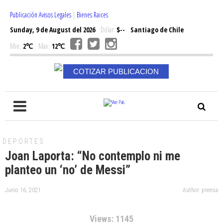
Publicación Avisos Legales
|
Bienes Raices
Sunday, 9 de August del 2026
Dólar:
$--
Santiago de Chile
Min:
2℃
Max:
12℃
COTIZAR PUBLICACION
DEPORTES
Joan Laporta: “No contemplo ni me
planteo un ‘no’ de Messi”
Junio 16, 2021
Author: prensa
Views: 1145