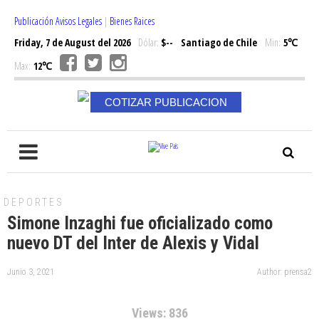
Publicación Avisos Legales
|
Bienes Raices
Friday, 7 de August del 2026
Dólar:
$--
Santiago de Chile
Min:
5℃
Max:
12℃
COTIZAR PUBLICACION
DEPORTES
Simone Inzaghi fue oficializado como
nuevo DT del Inter de Alexis y Vidal
Junio 3, 2021
Author: prensa2
Views: 836