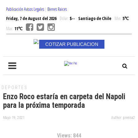
Publicación Avisos Legales
|
Bienes Raices
Friday, 7 de August del 2026
Dólar:
$--
Santiago de Chile
Min:
5℃
Max:
11℃
COTIZAR PUBLICACION
DEPORTES
Enzo Roco estaría en carpeta del Napoli
para la próxima temporada
Mayo 19, 2021
Author: prensa2
Views: 844