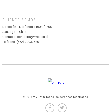
DE
MADAGASCAR
EN
EL
QUIÉNES SOMOS
PARQUE
HURATDO
Dirección: Huérfanos 1160 Of. 705
Santiago – Chile.
Contacto: contacto@vivepais.cl
Teléfono: (562) 29937680
© 2018 VIVEPAIS Todos los derechos reservados.