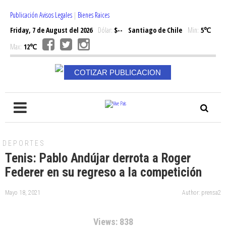
Publicación Avisos Legales
|
Bienes Raices
Friday, 7 de August del 2026
Dólar:
$--
Santiago de Chile
Min:
5℃
Max:
12℃
COTIZAR PUBLICACION
DEPORTES
Tenis: Pablo Andújar derrota a Roger
Federer en su regreso a la competición
Mayo 18, 2021
Author: prensa2
Views: 838