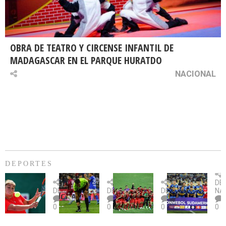
OBRA DE TEATRO Y CIRCENSE INFANTIL DE
MADAGASCAR EN EL PARQUE HURATDO
NACIONAL
DEPORTES
Billie
U.
Copa
Eve
DE
Jean
Católica
Sudamericana:
tie
DEPORTES
DEPORTES
DEPORTES
NA
King
fue
U.
un
0
0
0
0
Cup:
citada
La
dur
Chile
por
Calera
des