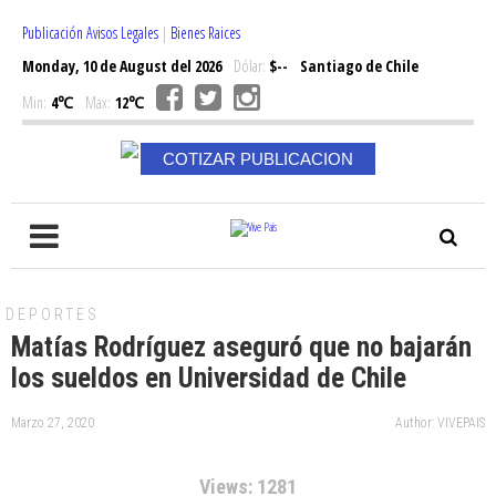
Publicación Avisos Legales
|
Bienes Raices
Monday, 10 de August del 2026
Dólar:
$--
Santiago de Chile
Min:
4℃
Max:
12℃
COTIZAR PUBLICACION
DEPORTES
Matías Rodríguez aseguró que no bajarán
los sueldos en Universidad de Chile
Marzo 27, 2020
Author: VIVEPAIS
Views: 1281