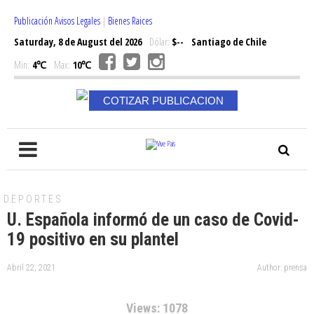
Publicación Avisos Legales
|
Bienes Raices
Saturday, 8 de August del 2026
Dólar:
$--
Santiago de Chile
Min:
4℃
Max:
10℃
COTIZAR PUBLICACION
DEPORTES
U. Española informó de un caso de Covid-
19 positivo en su plantel
Abril 22, 2021
Author: prensa
Views: 1078