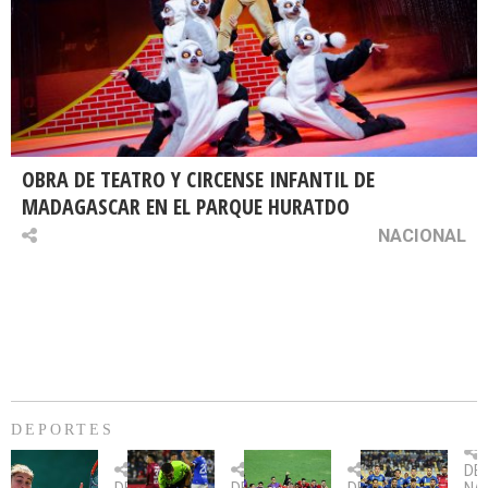
OBRA DE TEATRO Y CIRCENSE INFANTIL DE
MADAGASCAR EN EL PARQUE HURATDO
NACIONAL
DEPORTES
Billie
U.
Copa
Eve
DE
Jean
Católica
Sudamericana:
tie