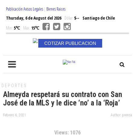
Publicación Avisos Legales
|
Bienes Raices
Thursday, 6 de August del 2026
Dólar:
$--
Santiago de Chile
Min:
5℃
Max:
15℃
COTIZAR PUBLICACION
DEPORTES
Almeyda respetará su contrato con San
José de la MLS y le dice ‘no’ a la ‘Roja’
Febrero 6, 2021
Author: prensa
Views: 1076