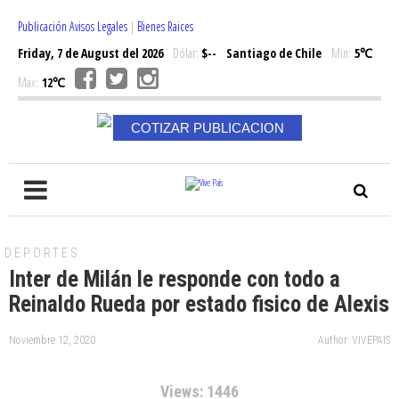
Publicación Avisos Legales
|
Bienes Raices
Friday, 7 de August del 2026
Dólar:
$--
Santiago de Chile
Min:
5℃
Max:
12℃
COTIZAR PUBLICACION
DEPORTES
Inter de Milán le responde con todo a
Reinaldo Rueda por estado fisico de Alexis
Noviembre 12, 2020
Author: VIVEPAIS
Views: 1446