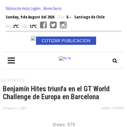
Publicación Avisos Legales
|
Bienes Raices
Sunday, 9 de August del 2026
Dólar:
$--
Santiago de Chile
Min:
2℃
Max:
12℃
COTIZAR PUBLICACION
DEPORTES
Benjamín Hites triunfa en el GT World
Challenge de Europa en Barcelona
Octubre 11, 2020
Author: VIVEPAIS
Views: 979