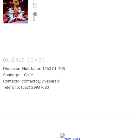
no
OBRA
coronavirus
Río
NOTICIAS
,
legalice
DE
TEATRO
el
TEATRO
0
abuso”
Y
CIRCENSE
INFANTIL
DE
MADAGASCAR
EN
EL
QUIÉNES SOMOS
PARQUE
HURATDO
Dirección: Huérfanos 1160 Of. 705
Santiago – Chile.
Contacto: contacto@vivepais.cl
Teléfono: (562) 29937680