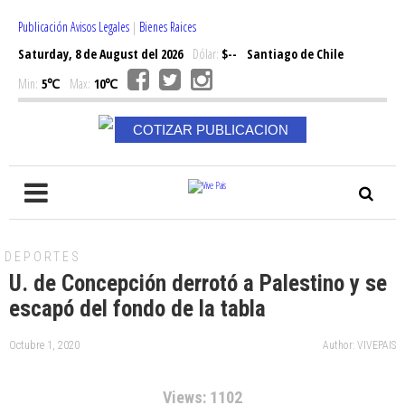
Publicación Avisos Legales
|
Bienes Raices
Saturday, 8 de August del 2026
Dólar:
$--
Santiago de Chile
Min:
5℃
Max:
10℃
COTIZAR PUBLICACION
DEPORTES
U. de Concepción derrotó a Palestino y se
escapó del fondo de la tabla
Octubre 1, 2020
Author: VIVEPAIS
Views: 1102