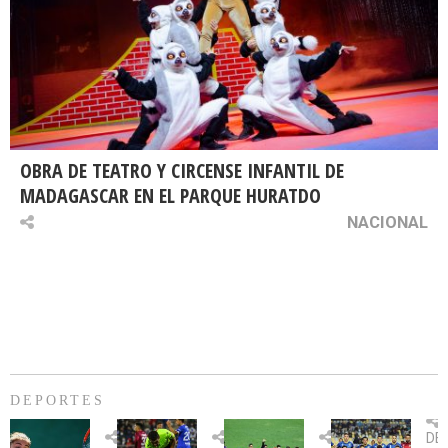
OBRA DE TEATRO Y CIRCENSE INFANTIL DE
MADAGASCAR EN EL PARQUE HURATDO
NACIONAL
DEPORTES
Billie
U.
Copa
Eve
DE