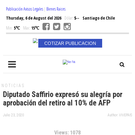
Publicación Avisos Legales
|
Bienes Raices
Thursday, 6 de August del 2026
Dólar:
$--
Santiago de Chile
Min:
5℃
Max:
15℃
COTIZAR PUBLICACION
NOTICIAS
Diputado Saffirio expresó su alegría por
aprobación del retiro al 10% de AFP
Julio 23, 2020
Author: VIVEPAIS
Views: 1078