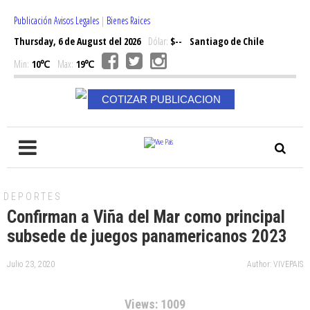
Publicación Avisos Legales
|
Bienes Raices
Thursday, 6 de August del 2026
Dólar:
$--
Santiago de Chile
Min:
10℃
Max:
19℃
COTIZAR PUBLICACION
DEPORTES
Confirman a Viña del Mar como principal
subsede de juegos panamericanos 2023
Julio 23, 2020
Author: VIVEPAIS
Views: 1009