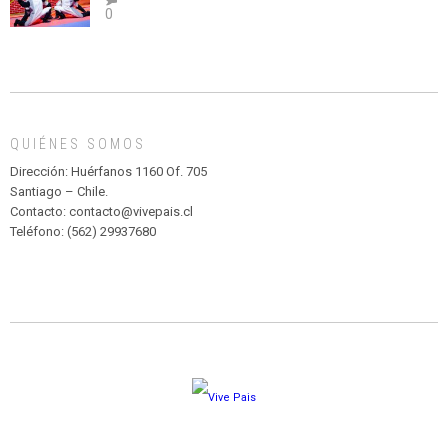
0
abuso”
Y
CIRCENSE
INFANTIL
DE
MADAGASCAR
EN
EL
QUIÉNES SOMOS
PARQUE
HURATDO
Dirección: Huérfanos 1160 Of. 705
Santiago – Chile.
Contacto: contacto@vivepais.cl
Teléfono: (562) 29937680