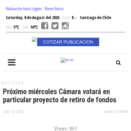
Publicación Avisos Legales
|
Bienes Raices
Saturday, 8 de August del 2026
Dólar:
$--
Santiago de Chile
Min:
5℃
Max:
10℃
COTIZAR PUBLICACION
NOTICIAS
Próximo miércoles Cámara votará en
particular proyecto de retiro de fondos
Julio 10, 2020
Author: VIVEPAIS
Views: 867