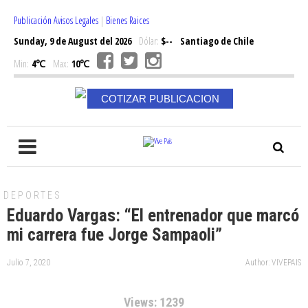
Publicación Avisos Legales
|
Bienes Raices
Sunday, 9 de August del 2026
Dólar:
$--
Santiago de Chile
Min:
4℃
Max:
10℃
COTIZAR PUBLICACION
DEPORTES
Eduardo Vargas: “El entrenador que marcó
mi carrera fue Jorge Sampaoli”
Julio 7, 2020
Author: VIVEPAIS
Views: 1239