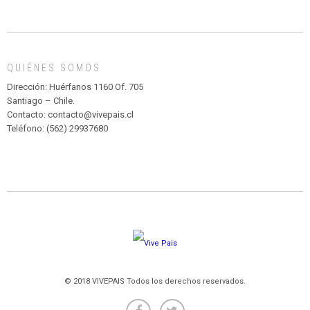
INFANTIL
DE
MADAGASCAR
EN
EL
QUIÉNES SOMOS
PARQUE
HURATDO
Dirección: Huérfanos 1160 Of. 705
Santiago – Chile.
Contacto: contacto@vivepais.cl
Teléfono: (562) 29937680
© 2018 VIVEPAIS Todos los derechos reservados.