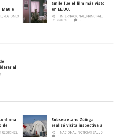
Smile fue el film más visto
l Maule
en EE.UU.
 de la
AL
,
REGIONES
INTERNACIONAL
,
PRINCIPAL
,
Director
REGIONES
0
celebra
smo
 de
iderar al
rlas?
S
,
 confirma
Subsecretario Zúñiga
o de
realizó visita inspectiva a
Hospital Modular Sótero del
S
,
REGIONES
,
NACIONAL
,
NOTICIAS
,
SALUD
Río
0