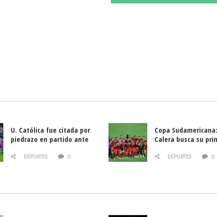
U. Católica fue citada por
Copa Sudamericana:
piedrazo en partido ante
Calera busca su pri
Deportes La Serena
triunfo ante Banfie
DEPORTES
0
DEPORTES
0