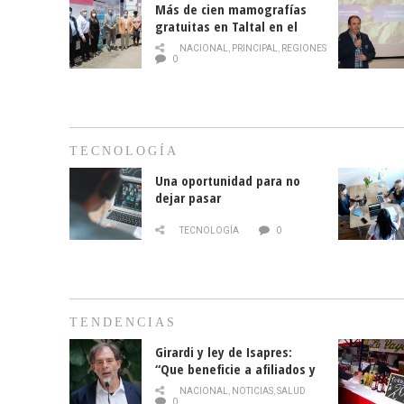
Más de cien mamografías
gratuitas en Taltal en el
mes de la prevención del
NACIONAL
,
PRINCIPAL
,
REGIONES
cáncer de mama
0
TECNOLOGÍA
Una oportunidad para no
dejar pasar
TECNOLOGÍA
0
TENDENCIAS
Girardi y ley de Isapres:
“Que beneficie a afiliados y
no legalice el abuso”
NACIONAL
,
NOTICIAS
,
SALUD
0