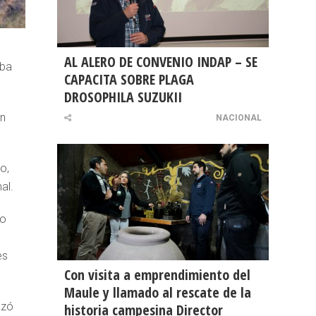
AL ALERO DE CONVENIO INDAP – SE
aba
CAPACITA SOBRE PLAGA
DROSOPHILA SUZUKII
ón
NACIONAL
o,
al.
to
es
Con visita a emprendimiento del
Maule y llamado al rescate de la
nzó
historia campesina Director