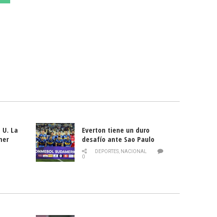
 U. La
Everton tiene un duro
mer
desafío ante Sao Paulo
ld
DEPORTES
,
NACIONAL
0