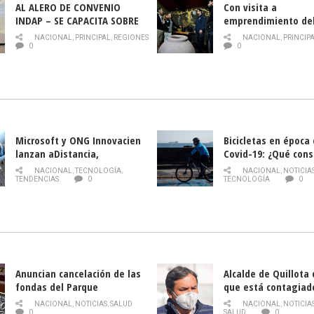
AL ALERO DE CONVENIO
Con visita a
INDAP – SE CAPACITA SOBRE
emprendimiento de
PLAGA DROSOPHILA SUZUKII
y llamado al rescate
NACIONAL
,
PRINCIPAL
,
REGIONES
NACIONAL
,
PRINCIP
historia campesina 
0
0
Nacional de INDAP 
la Semana del Turi
Microsoft y ONG Innovacien
Bicicletas en época
lanzan aDistancia,
Covid-19: ¿Qué cons
plataforma con cursos
momento de conduci
NACIONAL
,
TECNOLOGÍA
,
NACIONAL
,
NOTICIA
gratuitos online sobre
TENDENCIAS
0
TECNOLOGÍA
0
tecnología orientados a
emprendedores
Anuncian cancelación de las
Alcalde de Quillota
fondas del Parque
que está contagiad
O’Higgins debido al
COVID-19
NACIONAL
,
NOTICIAS
,
SALUD
NACIONAL
,
NOTICIA
coronavirus
0
SALUD
0