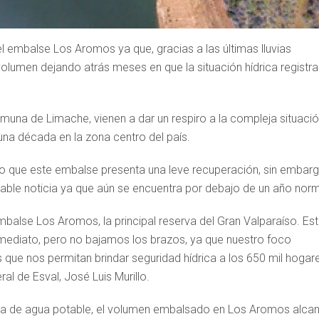
 embalse Los Aromos ya que, gracias a las últimas lluvias
volumen dejando atrás meses en que la situación hídrica registr
muna de Limache, vienen a dar un respiro a la compleja situaci
una década en la zona centro del país.
ndo que este embalse presenta una leve recuperación, sin embarg
rable noticia ya que aún se encuentra por debajo de un año norm
l embalse Los Aromos, la principal reserva del Gran Valparaíso. Es
mediato, pero no bajamos los brazos, ya que nuestro foco
 que nos permitan brindar seguridad hídrica a los 650 mil hogar
al de Esval, José Luis Murillo.
ora de agua potable, el volumen embalsado en Los Aromos alca