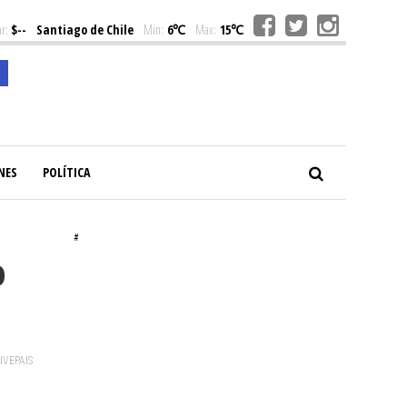
r:
$--
Santiago de Chile
Min:
6℃
Max:
15℃
NES
POLÍTICA
#
o
VIVEPAIS