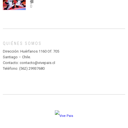
el
TEATRO
0
abuso”
Y
CIRCENSE
INFANTIL
DE
MADAGASCAR
EN
EL
QUIÉNES SOMOS
PARQUE
HURATDO
Dirección: Huérfanos 1160 Of. 705
Santiago – Chile.
Contacto: contacto@vivepais.cl
Teléfono: (562) 29937680