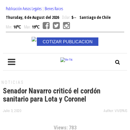
Publicación Avisos Legales
|
Bienes Raices
Thursday, 6 de August del 2026
Dólar:
$--
Santiago de Chile
Min:
10℃
Max:
19℃
COTIZAR PUBLICACION
NOTICIAS
Senador Navarro criticó el cordón
sanitario para Lota y Coronel
Julio 3, 2020
Author: VIVEPAIS
Views: 783