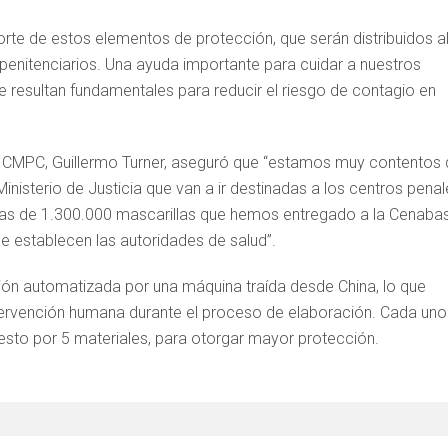
porte de estos elementos de protección, que serán distribuidos a
penitenciarios. Una ayuda importante para cuidar a nuestros
e resultan fundamentales para reducir el riesgo de contagio en
de CMPC, Guillermo Turner, aseguró que “estamos muy contentos
inisterio de Justicia que van a ir destinadas a los centros pena
 las de 1.300.000 mascarillas que hemos entregado a la Cenaba
ue establecen las autoridades de salud”.
ón automatizada por una máquina traída desde China, lo que
 intervención humana durante el proceso de elaboración. Cada uno
to por 5 materiales, para otorgar mayor protección.