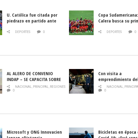
U. Católica fue citada por
Copa Sudamericana:
piedrazo en partido ante
Calera busca su pri
Deportes La Serena
triunfo ante Banfie
DEPORTES
0
DEPORTES
0
AL ALERO DE CONVENIO
Con visita a
INDAP – SE CAPACITA SOBRE
emprendimiento de
PLAGA DROSOPHILA SUZUKII
y llamado al rescate
NACIONAL
,
PRINCIPAL
,
REGIONES
NACIONAL
,
PRINCIP
historia campesina 
0
0
Nacional de INDAP 
la Semana del Turi
Microsoft y ONG Innovacien
Bicicletas en época
lanzan aDistancia,
Covid-19: ¿Qué cons