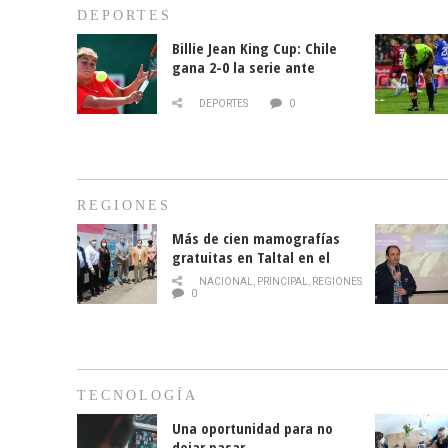
DEPORTES
Billie Jean King Cup: Chile
gana 2-0 la serie ante
Paraguay
DEPORTES
0
REGIONES
Más de cien mamografías
gratuitas en Taltal en el
mes de la prevención del
NACIONAL
,
PRINCIPAL
,
REGIONES
cáncer de mama
0
TECNOLOGÍA
Una oportunidad para no
dejar pasar