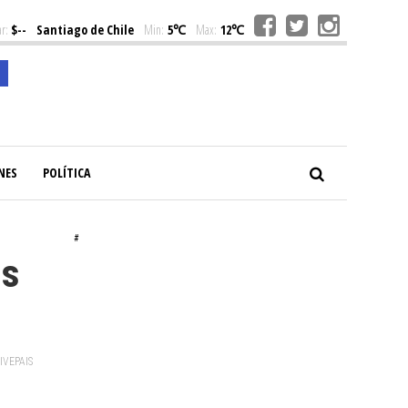
r:
$--
Santiago de Chile
Min:
5℃
Max:
12℃
NES
POLÍTICA
#
os
VIVEPAIS