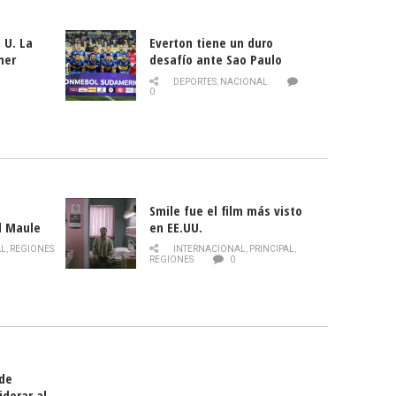
 U. La
Everton tiene un duro
mer
desafío ante Sao Paulo
ld
DEPORTES
,
NACIONAL
0
Smile fue el film más visto
l Maule
en EE.UU.
 de la
AL
,
REGIONES
INTERNACIONAL
,
PRINCIPAL
,
Director
REGIONES
0
celebra
smo
 de
iderar al