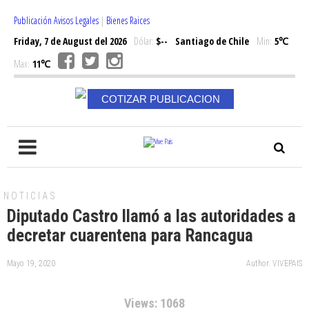
Publicación Avisos Legales
|
Bienes Raices
Friday, 7 de August del 2026
Dólar:
$--
Santiago de Chile
Min:
5℃
Max:
11℃
COTIZAR PUBLICACION
NOTICIAS
Diputado Castro llamó a las autoridades a
decretar cuarentena para Rancagua
Mayo 19, 2020
Author: VIVEPAIS
Views: 1068