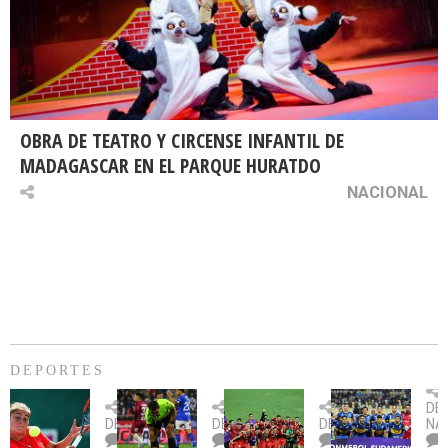
OBRA DE TEATRO Y CIRCENSE INFANTIL DE
MADAGASCAR EN EL PARQUE HURATDO
NACIONAL
DEPORTES
Billie
U.
Copa
Eve
DE
Jean
Católica
Sudamericana:
tie
DEPORTES
DEPORTES
DEPORTES
NA
King
fue
U.
un