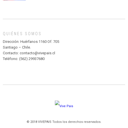
CIRCENSE
INFANTIL
DE
MADAGASCAR
EN
EL
QUIÉNES SOMOS
PARQUE
HURATDO
Dirección: Huérfanos 1160 Of. 705
Santiago – Chile.
Contacto: contacto@vivepais.cl
Teléfono: (562) 29937680
© 2018 VIVEPAIS Todos los derechos reservados.