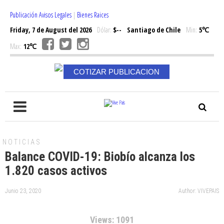
Publicación Avisos Legales
|
Bienes Raices
Friday, 7 de August del 2026
Dólar:
$--
Santiago de Chile
Min:
5℃
Max:
12℃
COTIZAR PUBLICACION
NOTICIAS
Balance COVID-19: Biobío alcanza los
1.820 casos activos
Junio 23, 2020
Author: VIVEPAIS
Views: 1091