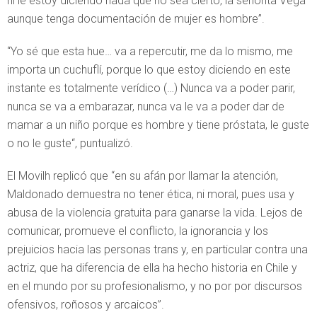
ni le estoy diciendo nada que no sea cierto, la señorita Vega
aunque tenga documentación de mujer es hombre”.
“Yo sé que esta hue… va a repercutir, me da lo mismo, me
importa un cuchuflí, porque lo que estoy diciendo en este
instante es totalmente verídico (…) Nunca va a poder parir,
nunca se va a embarazar, nunca va le va a poder dar de
mamar a un niño porque es hombre y tiene próstata, le guste
o no le guste“, puntualizó.
El Movilh replicó que “en su afán por llamar la atención,
Maldonado demuestra no tener ética, ni moral, pues usa y
abusa de la violencia gratuita para ganarse la vida. Lejos de
comunicar, promueve el conflicto, la ignorancia y los
prejuicios hacia las personas trans y, en particular contra una
actriz, que ha diferencia de ella ha hecho historia en Chile y
en el mundo por su profesionalismo, y no por por discursos
ofensivos, roñosos y arcaicos”.