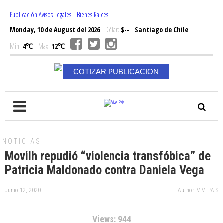
Publicación Avisos Legales
|
Bienes Raices
Monday, 10 de August del 2026
Dólar:
$--
Santiago de Chile
Min:
4℃
Max:
12℃
COTIZAR PUBLICACION
NOTICIAS
Movilh repudió “violencia transfóbica” de
Patricia Maldonado contra Daniela Vega
Junio 12, 2020
Author: VIVEPAIS
Views: 944