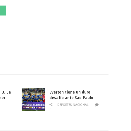
 U. La
Everton tiene un duro
mer
desafío ante Sao Paulo
ld
DEPORTES
,
NACIONAL
0