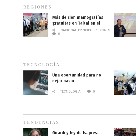
REGIONES
Más de cien mamografías
gratuitas en Taltal en el
mes de la prevención del
NACIONAL
,
PRINCIPAL
,
REGIONES
cáncer de mama
0
TECNOLOGÍA
Una oportunidad para no
dejar pasar
TECNOLOGÍA
0
TENDENCIAS
Girardi y ley de Isapres: