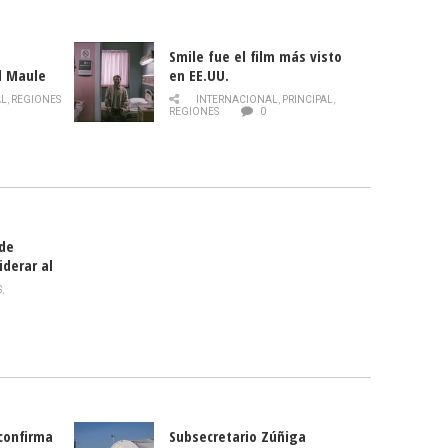
Smile fue el film más visto
l Maule
en EE.UU.
 de la
AL
,
REGIONES
INTERNACIONAL
,
PRINCIPAL
,
Director
REGIONES
0
celebra
smo
 de
iderar al
rlas?
S
,
 confirma
Subsecretario Zúñiga