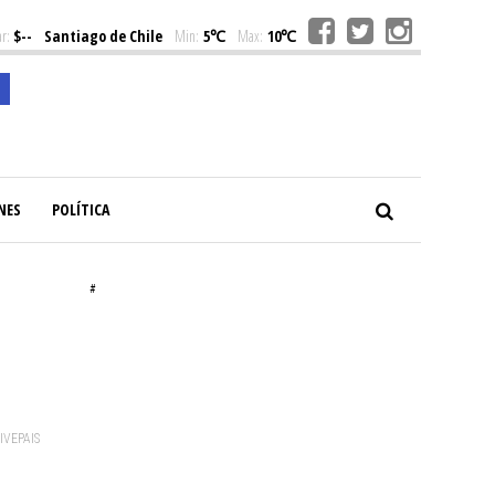
r:
$--
Santiago de Chile
Min:
5℃
Max:
10℃
NES
POLÍTICA
#
VIVEPAIS