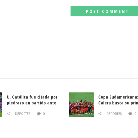
U. Católica fue citada por
Copa Sudamericana:
piedrazo en partido ante
Calera busca su pri
Deportes La Serena
triunfo ante Banfie
DEPORTES
0
DEPORTES
0