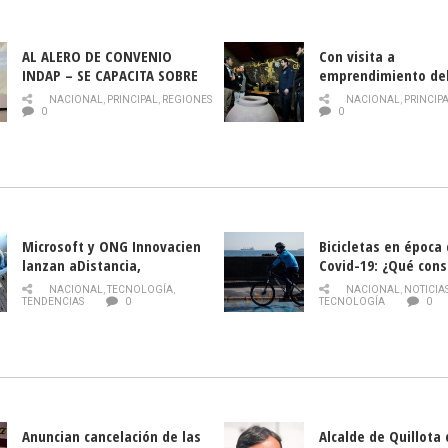
AL ALERO DE CONVENIO
Con visita a
INDAP – SE CAPACITA SOBRE
emprendimiento de
PLAGA DROSOPHILA SUZUKII
y llamado al rescate
NACIONAL
,
PRINCIPAL
,
REGIONES
NACIONAL
,
PRINCIP
historia campesina 
0
0
Nacional de INDAP 
la Semana del Turi
Microsoft y ONG Innovacien
Bicicletas en época
lanzan aDistancia,
Covid-19: ¿Qué cons
plataforma con cursos
momento de conduci
NACIONAL
,
TECNOLOGÍA
,
NACIONAL
,
NOTICIA
gratuitos online sobre
TENDENCIAS
0
TECNOLOGÍA
0
tecnología orientados a
emprendedores
Anuncian cancelación de las
Alcalde de Quillota