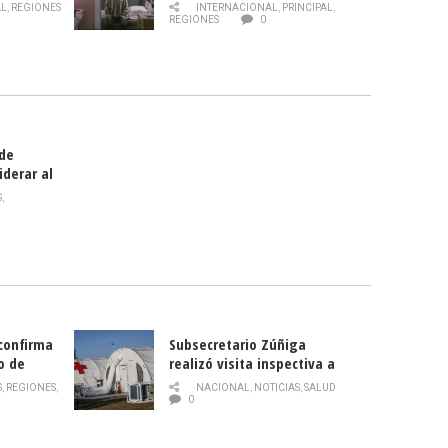
 de la
AL
,
REGIONES
INTERNACIONAL
,
PRINCIPAL
,
Director
REGIONES
0
celebra
smo
 de
iderar al
rlas?
S
,
 confirma
Subsecretario Zúñiga
o de
realizó visita inspectiva a
Hospital Modular Sótero del
S
,
REGIONES
,
NACIONAL
,
NOTICIAS
,
SALUD
Río
0