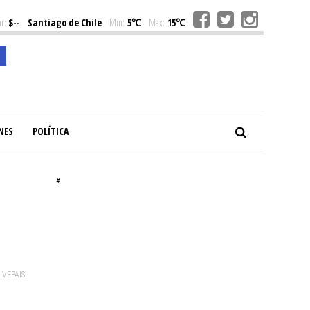
r:
$--
Santiago de Chile
Min:
5℃
Max:
15℃
NES
POLÍTICA
#
VIVEPAIS