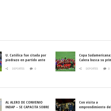
U. Católica fue citada por
Copa Sudamericana:
piedrazo en partido ante
Calera busca su pri
Deportes La Serena
triunfo ante Banfie
DEPORTES
0
DEPORTES
0
AL ALERO DE CONVENIO
Con visita a
INDAP – SE CAPACITA SOBRE
emprendimiento de