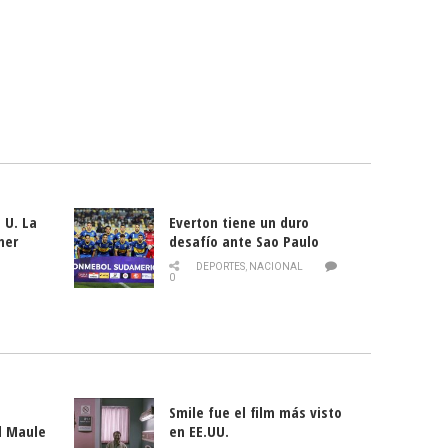
 U. La
Everton tiene un duro
mer
desafío ante Sao Paulo
ld
DEPORTES
,
NACIONAL
0
Smile fue el film más visto
l Maule
en EE.UU.