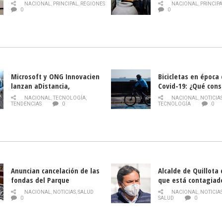
PLAGA DROSOPHILA SUZUKII
y llamado al rescate
NACIONAL
,
PRINCIPAL
,
REGIONES
NACIONAL
,
PRINCIP
historia campesina 
0
0
Nacional de INDAP 
la Semana del Turi
Microsoft y ONG Innovacien
Bicicletas en época
lanzan aDistancia,
Covid-19: ¿Qué cons
plataforma con cursos
momento de conduci
NACIONAL
,
TECNOLOGÍA
,
NACIONAL
,
NOTICIA
gratuitos online sobre
TENDENCIAS
0
TECNOLOGÍA
0
tecnología orientados a
emprendedores
Anuncian cancelación de las
Alcalde de Quillota
fondas del Parque
que está contagiad
O’Higgins debido al
COVID-19
NACIONAL
,
NOTICIAS
,
SALUD
NACIONAL
,
NOTICIA
coronavirus
0
SALUD
0