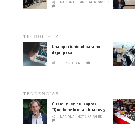
mes de la prevención del
NACIONAL
,
PRINCIPAL
,
REGIONES
cáncer de mama
0
TECNOLOGÍA
Una oportunidad para no
dejar pasar
TECNOLOGÍA
0
TENDENCIAS
Girardi y ley de Isapres:
“Que beneficie a afiliados y
no legalice el abuso”
NACIONAL
,
NOTICIAS
,
SALUD
0