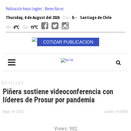
Publicación Avisos Legales
|
Bienes Raices
Thursday, 6 de August del 2026
Dólar:
$--
Santiago de Chile
Min:
6℃
Max:
15℃
COTIZAR PUBLICACION
NOTICIAS
Piñera sostiene videoconferencia con
líderes de Prosur por pandemia
Mayo 19, 2020
Author: VIVEPAIS
Views: 982