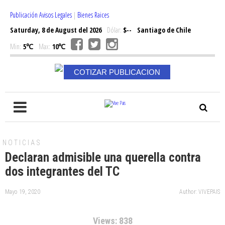
Publicación Avisos Legales
|
Bienes Raices
Saturday, 8 de August del 2026
Dólar:
$--
Santiago de Chile
Min:
5℃
Max:
10℃
COTIZAR PUBLICACION
NOTICIAS
Declaran admisible una querella contra
dos integrantes del TC
Mayo 19, 2020
Author: VIVEPAIS
Views: 838