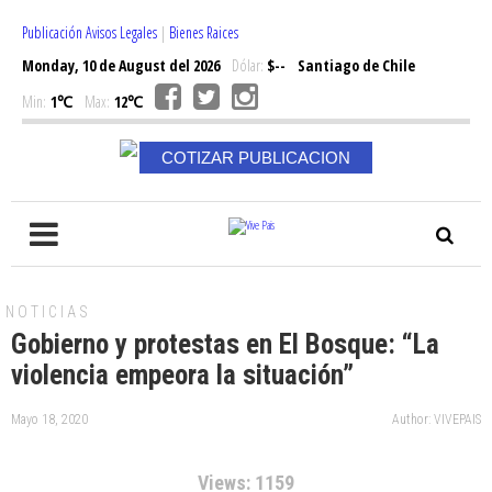
Publicación Avisos Legales
|
Bienes Raices
Monday, 10 de August del 2026
Dólar:
$--
Santiago de Chile
Min:
1℃
Max:
12℃
COTIZAR PUBLICACION
NOTICIAS
Gobierno y protestas en El Bosque: “La
violencia empeora la situación”
Mayo 18, 2020
Author: VIVEPAIS
Views: 1159