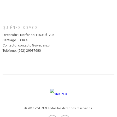
INFANTIL
DE
MADAGASCAR
EN
EL
QUIÉNES SOMOS
PARQUE
HURATDO
Dirección: Huérfanos 1160 Of. 705
Santiago – Chile.
Contacto: contacto@vivepais.cl
Teléfono: (562) 29937680
© 2018 VIVEPAIS Todos los derechos reservados.