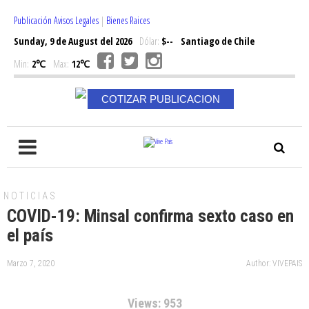
Publicación Avisos Legales
|
Bienes Raices
Sunday, 9 de August del 2026
Dólar:
$--
Santiago de Chile
Min:
2℃
Max:
12℃
COTIZAR PUBLICACION
NOTICIAS
COVID-19: Minsal confirma sexto caso en
el país
Marzo 7, 2020
Author: VIVEPAIS
Views: 953