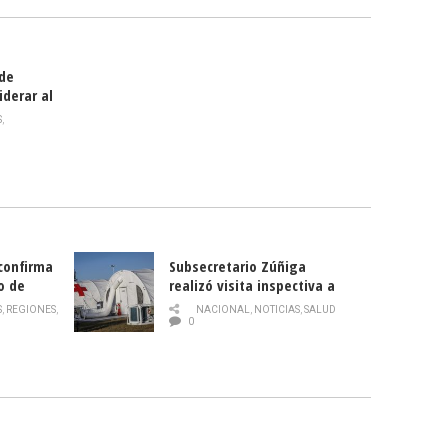
 de
iderar al
rlas?
S
,
 confirma
Subsecretario Zúñiga
o de
realizó visita inspectiva a
Hospital Modular Sótero del
S
,
REGIONES
,
NACIONAL
,
NOTICIAS
,
SALUD
Río
0