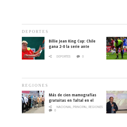
DEPORTES
Billie Jean King Cup: Chile
gana 2-0 la serie ante
Paraguay
DEPORTES
0
REGIONES
Más de cien mamografías
gratuitas en Taltal en el
mes de la prevención del
NACIONAL
,
PRINCIPAL
,
REGIONES
cáncer de mama
0