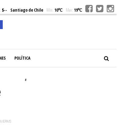
:
$--
Santiago de Chile
Min:
10℃
Max:
19℃
NES
POLÍTICA
#
e
VIVEPAIS