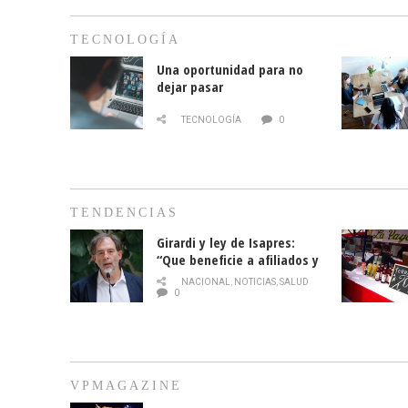
TECNOLOGÍA
Una oportunidad para no
dejar pasar
TECNOLOGÍA
0
TENDENCIAS
Girardi y ley de Isapres:
“Que beneficie a afiliados y
no legalice el abuso”
NACIONAL
,
NOTICIAS
,
SALUD
0
VPMAGAZINE