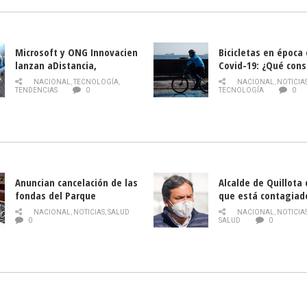
Microsoft y ONG Innovacien
Bicicletas en época
lanzan aDistancia,
Covid-19: ¿Qué cons
plataforma con cursos
momento de conduci
NACIONAL
,
TECNOLOGÍA
,
NACIONAL
,
NOTICIA
gratuitos online sobre
TENDENCIAS
0
TECNOLOGÍA
0
tecnología orientados a
emprendedores
Anuncian cancelación de las
Alcalde de Quillota
fondas del Parque
que está contagiad
O’Higgins debido al
COVID-19
NACIONAL
,
NOTICIAS
,
SALUD
NACIONAL
,
NOTICIA
coronavirus
0
SALUD
0