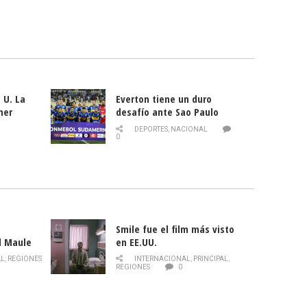
 U. La
Everton tiene un duro
mer
desafío ante Sao Paulo
ld
DEPORTES
,
NACIONAL
0
Smile fue el film más visto
l Maule
en EE.UU.
 de la
AL
,
REGIONES
INTERNACIONAL
,
PRINCIPAL
,
Director
REGIONES
0
celebra
smo