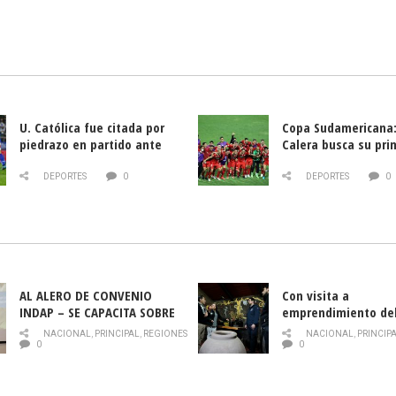
U. Católica fue citada por
Copa Sudamericana:
piedrazo en partido ante
Calera busca su pri
Deportes La Serena
triunfo ante Banfie
DEPORTES
0
DEPORTES
0
AL ALERO DE CONVENIO
Con visita a
INDAP – SE CAPACITA SOBRE
emprendimiento de
PLAGA DROSOPHILA SUZUKII
y llamado al rescate
NACIONAL
,
PRINCIPAL
,
REGIONES
NACIONAL
,
PRINCIP
historia campesina 
0
0
Nacional de INDAP 
la Semana del Turi