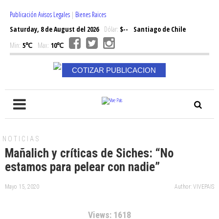
Publicación Avisos Legales
|
Bienes Raices
Saturday, 8 de August del 2026
Dólar:
$--
Santiago de Chile
Min:
5℃
Max:
10℃
COTIZAR PUBLICACION
NOTICIAS
Mañalich y críticas de Siches: “No
estamos para pelear con nadie”
Mayo 15, 2020
Author: VIVEPAIS
Views: 1618