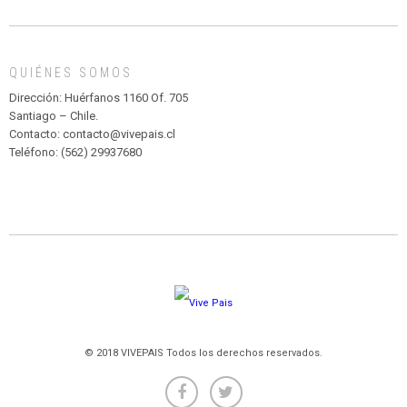
DE
MADAGASCAR
EN
EL
QUIÉNES SOMOS
PARQUE
HURATDO
Dirección: Huérfanos 1160 Of. 705
Santiago – Chile.
Contacto: contacto@vivepais.cl
Teléfono: (562) 29937680
© 2018 VIVEPAIS Todos los derechos reservados.