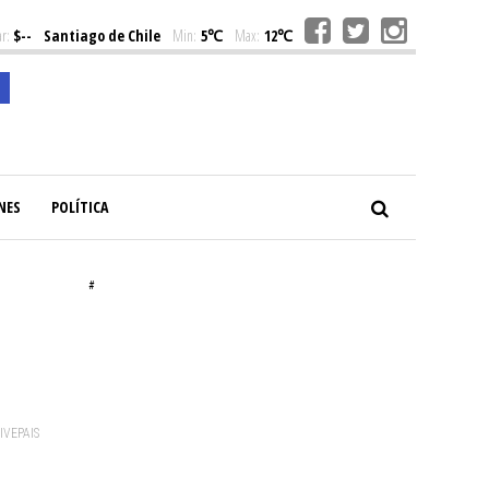
r:
$--
Santiago de Chile
Min:
5℃
Max:
12℃
NES
POLÍTICA
#
VIVEPAIS