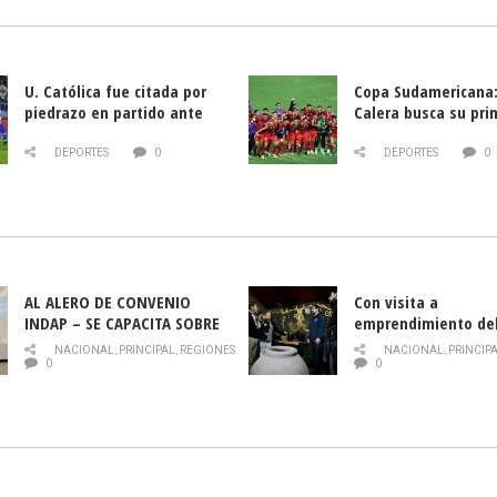
U. Católica fue citada por
Copa Sudamericana:
piedrazo en partido ante
Calera busca su pri
Deportes La Serena
triunfo ante Banfie
DEPORTES
0
DEPORTES
0
AL ALERO DE CONVENIO
Con visita a
INDAP – SE CAPACITA SOBRE
emprendimiento de
PLAGA DROSOPHILA SUZUKII
y llamado al rescate
NACIONAL
,
PRINCIPAL
,
REGIONES
NACIONAL
,
PRINCIP
historia campesina 
0
0
Nacional de INDAP 
la Semana del Turi