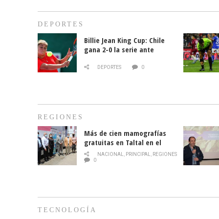
DEPORTES
Billie Jean King Cup: Chile
gana 2-0 la serie ante
Paraguay
DEPORTES
0
REGIONES
Más de cien mamografías
gratuitas en Taltal en el
mes de la prevención del
NACIONAL
,
PRINCIPAL
,
REGIONES
cáncer de mama
0
TECNOLOGÍA