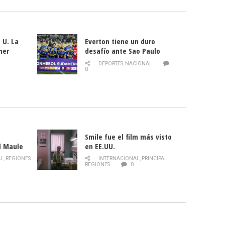
 U. La
Everton tiene un duro
mer
desafío ante Sao Paulo
ld
DEPORTES
,
NACIONAL
0
Smile fue el film más visto
l Maule
en EE.UU.
 de la
AL
,
REGIONES
INTERNACIONAL
,
PRINCIPAL
,
Director
REGIONES
0
celebra
smo